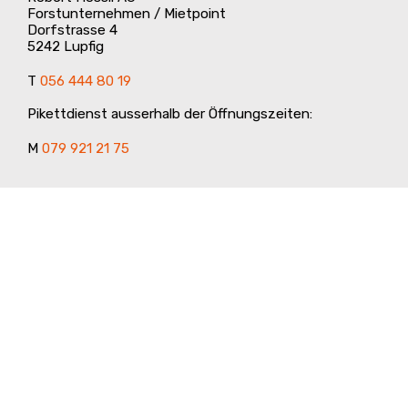
Forstunternehmen / Mietpoint
Dorfstrasse 4
5242 Lupfig
T
056 444 80 19
Pikettdienst ausserhalb der Öffnungszeiten:
M
079 921 21 75
Mietpoint/Werkhof
Mietpoint Robert Hossli
Gewerbe Bünten
5246 Scherz
T
056 450 00 05
info
@
mietpoint.ch
Öffnungszeiten