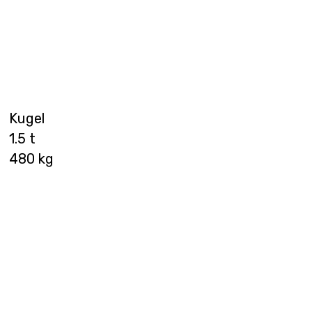
Kugel
1.5 t
480 kg