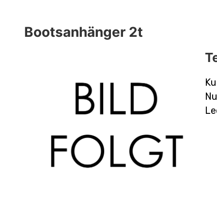
Bootsanhänger 2t
T
Ku
Nu
Le