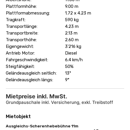
Plattformhöhe:
9.00 m
Plattformabmessung:
1.72 x 4.23 m
Tragkraft:
590 kg
Transportlänge:
4.23 m
Transportbreite:
2.13 m
Transporthöhe:
2.60 m
Eigengewicht:
3'216 kg
Antrieb Motor:
Diesel
Fahrgeschwindigkeit:
6.4 km/h
Steigfähigkeit:
50%
Geländeausgleich seitlich:
13°
Geländeausgleich längs:
9°
Mietpreise inkl. MwSt.
Grundpauschale inkl. Versicherung, exkl. Treibstoff
Mietobjekt
Ausgleichs-Scherenhebebühne 11m