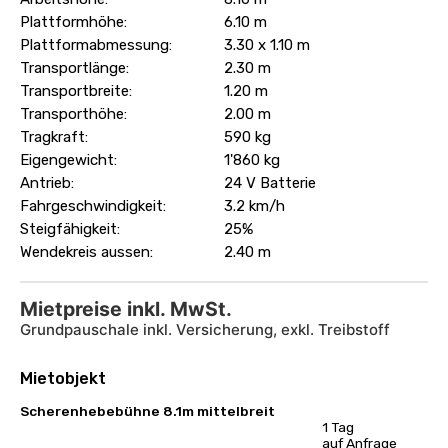
Plattformhöhe:
6.10 m
Plattformabmessung:
3.30 x 1.10 m
Transportlänge:
2.30 m
Transportbreite:
1.20 m
Transporthöhe:
2.00 m
Tragkraft:
590 kg
Eigengewicht:
1'860 kg
Antrieb:
24 V Batterie
Fahrgeschwindigkeit:
3.2 km/h
Steigfähigkeit:
25%
Wendekreis aussen:
2.40 m
Mietpreise inkl. MwSt.
Grundpauschale inkl. Versicherung, exkl. Treibstoff
Mietobjekt
Scherenhebebühne 8.1m mittelbreit
1 Tag
auf Anfrage