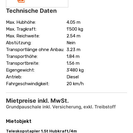
Technische Daten
Max. Hubhöhe:
4.05 m
Max. Tragkraft:
1'500 kg
Max. Reichweite:
2.54 m
Abstützung:
Nein
Transportlänge ohne Anbau:
3.23 m
Transporthöhe:
1.84 m
Transportbreite:
1.56 m
Eigengewicht:
3'480 kg
Antrieb:
Diesel
Fahrgeschwindigkeit:
20 km/h
Mietpreise inkl. MwSt.
Grundpauschale inkl. Versicherung, exkl. Treibstoff
Mietobjekt
Teleskopstapler 1.5t Hubkraft/4m