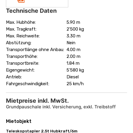
Technische Daten
Max. Hubhöhe:
5.90 m
Max. Tragkraft:
2'500 kg
Max. Reichweite:
3.30 m
Abstützung:
Nein
Transportlänge ohne Anbau:
4.00 m
Transporthöhe:
2.00 m
Transportbreite:
1.84 m
Eigengewicht:
5'580 kg
Antrieb:
Diesel
Fahrgeschwindigkeit:
25 km/h
Mietpreise inkl. MwSt.
Grundpauschale inkl. Versicherung, exkl. Treibstoff
Mietobjekt
Teleskopstapler 2.5t Hubkraft/6m